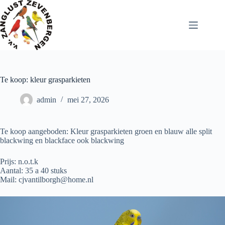
Ga
naar
de
inhoud
Te koop: kleur grasparkieten
admin
mei 27, 2026
Te koop aangeboden: Kleur grasparkieten groen en blauw alle split
blackwing en blackface ook blackwing
Prijs: n.o.t.k
Aantal: 35 a 40 stuks
Mail: cjvantilborgh@home.nl